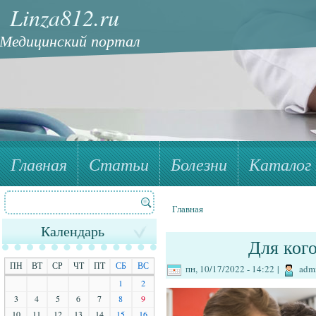
Linza812.ru
Медицинский портал
Главная
Статьи
Болезни
Каталог 
Поиск
Форма поиска
Главная
Вы здесь
Календарь
Для ког
ПН
ВТ
СР
ЧТ
ПТ
СБ
ВС
пн, 10/17/2022 - 14:22
|
adm
1
2
3
4
5
6
7
8
9
10
11
12
13
14
15
16