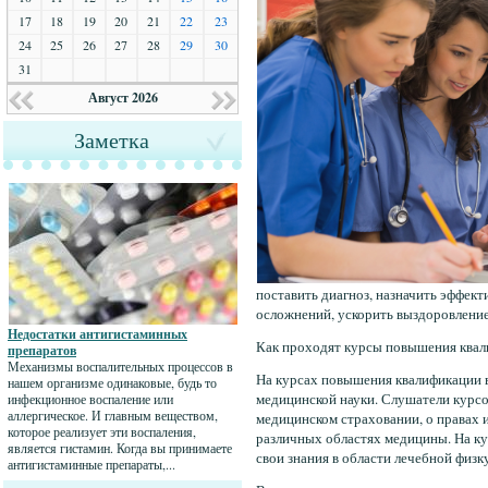
17
18
19
20
21
22
23
24
25
26
27
28
29
30
31
Август 2026
Заметка
поставить диагноз, назначить эффек
осложнений, ускорить выздоровление
Недостатки антигистаминных
Как проходят курсы повышения ква
препаратов
Механизмы воспалительных процессов в
На курсах повышения квалификации в
нашем организме одинаковые, будь то
медицинской науки. Слушатели курсо
инфекционное воспаление или
аллергическое. И главным веществом,
медицинском страховании, о правах 
которое реализует эти воспаления,
различных областях медицины. На к
является гистамин. Когда вы принимаете
свои знания в области лечебной физк
антигистаминные препараты,...