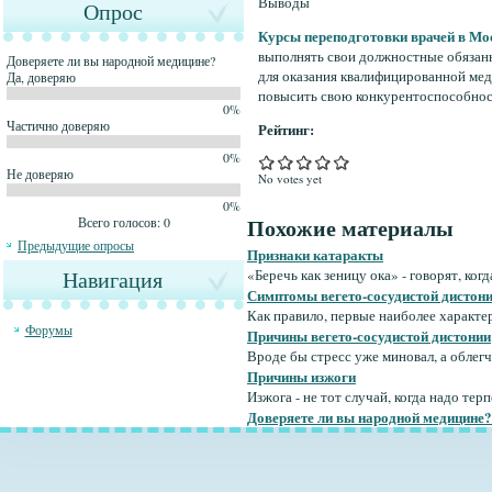
Выводы
Опрос
Курсы переподготовки врачей в Мо
выполнять свои должностные обязанн
Доверяете ли вы народной медицине?
для оказания квалифицированной мед
Да, доверяю
повысить свою конкурентоспособност
0%
Частично доверяю
Рейтинг:
0%
Не доверяю
No votes yet
0%
Похожие материалы
Всего голосов: 0
Предыдущие опросы
Признаки катаракты
Навигация
«Беречь как зеницу ока» - говорят, ког
Симптомы вегето-сосудистой дистон
Как правило, первые наиболее характер
Форумы
Причины вегето-сосудистой дистонии
Вроде бы стресс уже миновал, а облегче
Причины изжоги
Изжога - не тот случай, когда надо терп
Доверяете ли вы народной медицине?