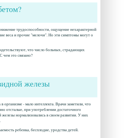
бетом?
онижение трудоспособности, ощущение нехарактерной
ие веса и прочие "мелочи". Но эти симптомы могут о
видетельствуют, что число больных, страдающих
 С чем это связано?
видной железы
 в организме - мало интеллекта. Врачи заметили, что
нно отсталые, при употреблении достаточного
 железы нормализовались в своем развитии. У них
.
емость ребенка, бесплодие, уродства детей.