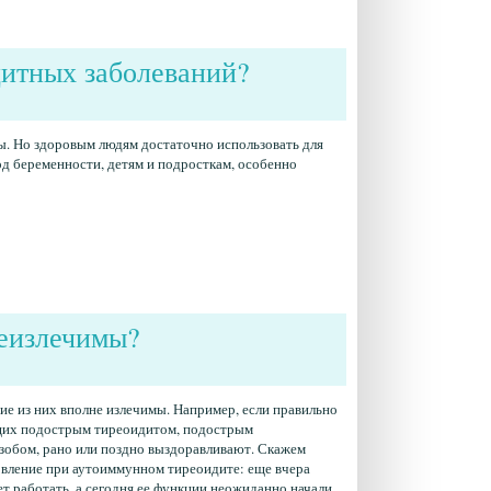
итных заболеваний?
ты. Но здоровым людям достаточно использовать для
д беременности, детям и подросткам, особенно
еизлечимы?
ие из них вполне излечимы. Например, если правильно
ющих подострым тиреоидитом, подострым
обом, рано или поздно выздоравливают. Скажем
овление при аутоиммунном тиреоидите: еще вчера
т работать, а сегодня ее функции неожиданно начали