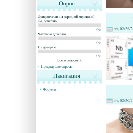
Опрос
Доверяете ли вы народной медицине?
Да, доверяю
чт, 02/26/2
0%
Частично доверяю
0%
Не доверяю
0%
Всего голосов: 0
Предыдущие опросы
Навигация
Форумы
пт, 02/20/2