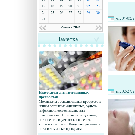
17
18
19
20
21
22
23
24
25
26
27
28
29
30
чт, 04/02/2
31
Август 2026
Заметка
пт, 02/27/2
Недостатки антигистаминных
препаратов
Механизмы воспалительных процессов в
нашем организме одинаковые, будь то
инфекционное воспаление или
аллергическое. И главным веществом,
которое реализует эти воспаления,
является гистамин. Когда вы принимаете
антигистаминные препараты,...