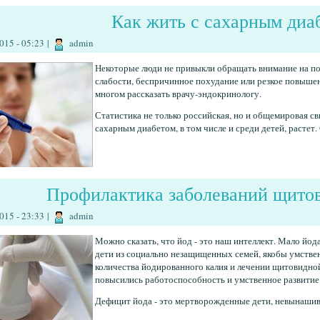
Как жить с сахарным диа
015 - 05:23
|
admin
Некоторые люди не привыкли обращать внимание на п
слабости, беспричинное похудание или резкое повышен
многом рассказать врачу-эндокринологу.
Статистика не только российская, но и общемировая с
сахарным диабетом, в том числе и среди детей, растет.
Профилактика заболеваний щито
015 - 23:33
|
admin
Можно сказать, что йод - это наш интеллект. Мало йода
дети из социально незащищенных семей, якобы умстве
количества йодированного калия и лечении щитовидной
повысились работоспособность и умственное развитие
Дефицит йода - это мертворожденные дети, невынашива