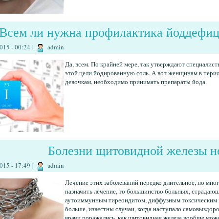
Всем ли нужна профилактика йоддефиц
015 - 00:24
|
admin
Да, всем. По крайней мере, так утверждают специалис
этой цели йодированную соль. А вот женщинам в перио
девочкам, необходимо принимать препараты йода.
Болезни щитовидной железы н
015 - 17:49
|
admin
Лечение этих заболеваний нередко длительное, но мног
назначить лечение, то большинство больных, страда
аутоиммунным тиреоидитом, диффузным токсическим з
больше, известны случаи, когда наступало самовыздор
врачи поражались, как щитовидная железа вообще може