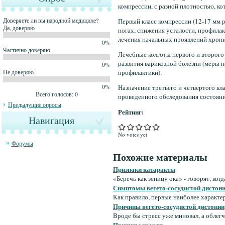
компрессии, с разной плотностью, кот
Доверяете ли вы народной медицине?
Первый класс компрессии (12-17 мм 
Да, доверяю
ногах, снижения усталости, профилак
лечения начальных проявлений хрони
0%
Частично доверяю
Лечебные колготы первого и второго
развития варикозной болезни (меры 
0%
Не доверяю
профилактики).
0%
Назначение третьего и четвертого кл
Всего голосов: 0
проведенного обследования состояни
Предыдущие опросы
Рейтинг:
Навигация
No votes yet
Форумы
Похожие материалы
Признаки катаракты
«Беречь как зеницу ока» - говорят, ког
Симптомы вегето-сосудистой дистон
Как правило, первые наиболее характер
Причины вегето-сосудистой дистонии
Вроде бы стресс уже миновал, а облегче
Причины изжоги