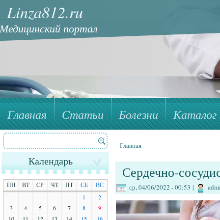
Linza812.ru
Медицинский портал
Главная
Статьи
Болезни
Каталог 
Поиск
Форма поиска
Главная
Вы здесь
Календарь
Сердечно-сосудис
ПН
ВТ
СР
ЧТ
ПТ
СБ
ВС
ср, 04/06/2022 - 00:53
|
adm
1
2
3
4
5
6
7
8
9
10
11
12
13
14
15
16