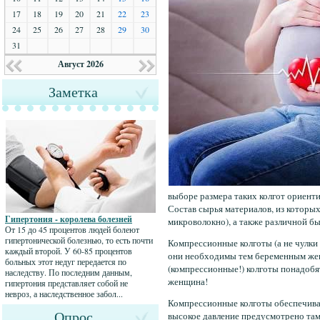
17
18
19
20
21
22
23
24
25
26
27
28
29
30
31
Август 2026
Заметка
выборе размера таких колгот ориенти
Состав сырья материалов, из которы
Гипертония - королева болезней
микроволокно), а также различной быв
От 15 до 45 процентов людей болеют
гипертонической болезнью, то есть почти
Компрессионные колготы (а не чулк
каждый второй. У 60-85 процентов
они необходимы тем беременным жен
больных этот недуг передается по
(компрессионные!) колготы понадобя
наследству. По последним данным,
женщина!
гипертония представляет собой не
невроз, а наследственное забол...
Компрессионные колготы обеспечиваю
Опрос
высокое давление предусмотрено там,