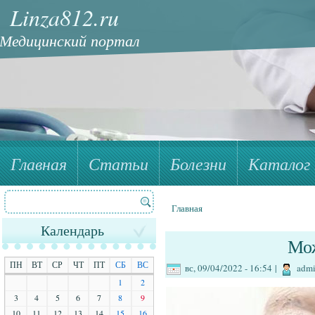
Linza812.ru
Медицинский портал
Главная
Статьи
Болезни
Каталог 
Поиск
Форма поиска
Главная
Вы здесь
Календарь
Мож
ПН
ВТ
СР
ЧТ
ПТ
СБ
ВС
вс, 09/04/2022 - 16:54
|
adm
1
2
3
4
5
6
7
8
9
10
11
12
13
14
15
16