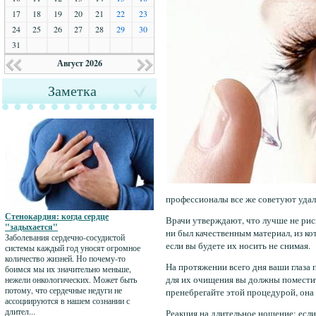
17
18
19
20
21
22
23
24
25
26
27
28
29
30
31
Август 2026
Заметка
профессионалы все же советуют удаля
Стенокардия: когда сердце
Врачи утверждают, что лучше не риск
"задыхается"
ни был качественным материал, из ко
Заболевания сердечно-сосудистой
если вы будете их носить не снимая.
системы каждый год уносят огромное
количество жизней. Но почему-то
На протяжении всего дня ваши глаза 
боимся мы их значительно меньше,
для их очищения вы должны поместить
нежели онкологических. Может быть
потому, что сердечные недуги не
пренебрегайте этой процедурой, она
ассоциируются в нашем сознании с
длител...
Реакция на длительное ношение: если 