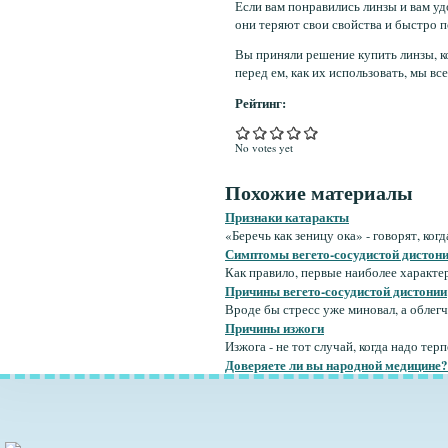
Если вам понравились линзы и вам уд
они теряют свои свойства и быстро п
Вы приняли решение купить линзы, к
перед ем, как их использовать, мы вс
Рейтинг:
No votes yet
Похожие материалы
Признаки катаракты
«Беречь как зеницу ока» - говорят, ког
Симптомы вегето-сосудистой дистон
Как правило, первые наиболее характер
Причины вегето-сосудистой дистонии
Вроде бы стресс уже миновал, а облегче
Причины изжоги
Изжога - не тот случай, когда надо терп
Доверяете ли вы народной медицине?