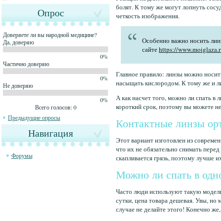
болят. К тому же могут лопнуть сосуд
Опрос
четкость изображения.
Доверяете ли вы народной медицине?
Особенно важно носить линз
Да, доверяю
сайте
https://www.moiglaza.r
0%
Частично доверяю
Главное правило: линзы можно носит
0%
насыщать кислородом. К тому же и л
Не доверяю
А как насчет того, можно ли спать в 
0%
короткий срок, поэтому вы можете не 
Всего голосов: 0
Предыдущие опросы
Контактные линзы орт
Навигация
Этот вариант изготовлен из совреме
что их не обязательно снимать перед
Форумы
скапливается грязь, поэтому лучше их
Можно ли спать в одн
Часто люди используют такую модель
сутки, цена товара дешевая. Увы, но
случае не делайте этого! Конечно же,