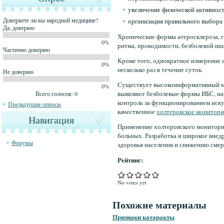
увеличение физической активност
Доверяете ли вы народной медицине?
организация правильного выбора 
Да, доверяю
Хронические формы атеросклероза, 
0%
ритма, проводимости, безболевой и
Частично доверяю
Кроме того, однократное измерение а
0%
несколько раз в течение суток.
Не доверяю
Существует высокоинформативный ме
0%
выявляют безболевые формы ИБС, на
Всего голосов: 0
контроль за функционированием иску
Предыдущие опросы
качественное
холтеровское монитори
Навигация
Применение холтеровского монитори
больных. Разработка и широкое внед
Форумы
здоровья населения и снижению смер
Рейтинг:
No votes yet
Похожие материалы
Признаки катаракты