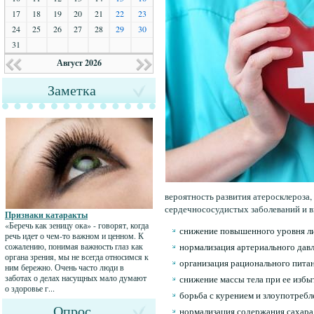
17
18
19
20
21
22
23
24
25
26
27
28
29
30
31
Август 2026
Заметка
вероятность развития атеросклероза,
сердечнососудистых заболеваний и 
Признаки катаракты
«Беречь как зеницу ока» - говорят, когда
снижение повышенного уровня ли
речь идет о чем-то важном и ценном. К
сожалению, понимая важность глаз как
нормализация артериального дав
органа зрения, мы не всегда относимся к
организация рационального пита
ним бережно. Очень часто люди в
заботах о делах насущных мало думают
снижение массы тела при ее избы
о здоровье г...
борьба с курением и злоупотреб
Опрос
нормализация содержания сахара 