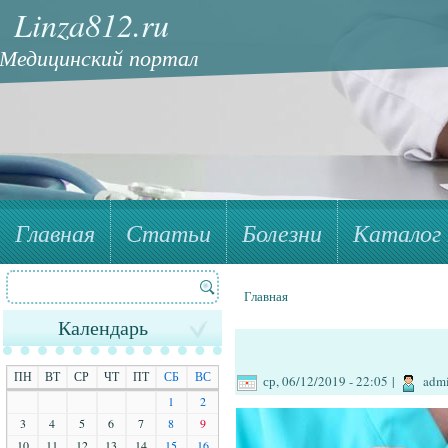
Linza812.ru
Медицинский портал
Главная
Статьи
Болезни
Каталог 
Поиск
Форма поиска
Главная
Вы здесь
Календарь
ПН
ВТ
СР
ЧТ
ПТ
СБ
ВС
ср, 06/12/2019 - 22:05
|
adm
1
2
3
4
5
6
7
8
9
10
11
12
13
14
15
16